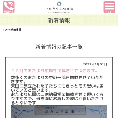
メニュー
新着情報
TOP
>新着情報
新着情報の記事一覧
2022年1月01日
１２月のおたより広場を掲載させて頂きます。
数多くのおたよりの中の一部を掲載させていただ
きます。
天国に旅立たれた子たちにもきっとその想いは届
いていると思いま
す。
おたより広場は二階納骨堂に掲載させて頂いてお
りますので、
当霊園にお越しの際はご覧いただけ
ると幸いです