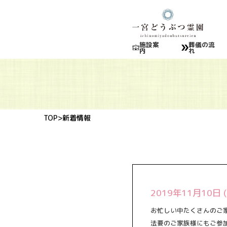
施設案
葬儀の流
内
れ
TOP
>新着情報
2019年11月1
お忙しい中たくさんのご
法要のご家族様にもご参