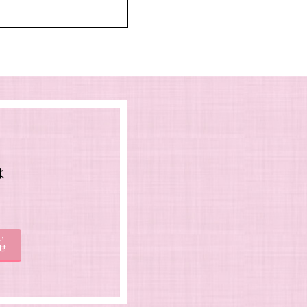
は
。
い
せ