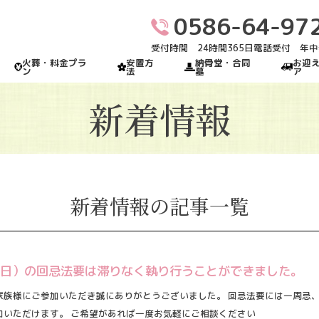
0586-64-97
受付時間 24時間365日電話受付 年
火葬・料金プラ
安置方
納骨堂・合同
お迎
ン
法
墓
ア
新着情報
新着情報の記事一覧
0日 (日）の回忌法要は滞りなく執り行うことができました。
家族様にご参加いただき誠にありがとうございました。 回忌法要には一周忌
加いただけます。 ご希望があれば一度お気軽にご相談ください