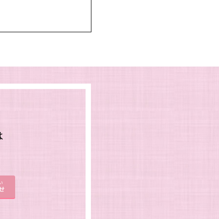
は
。
い
せ