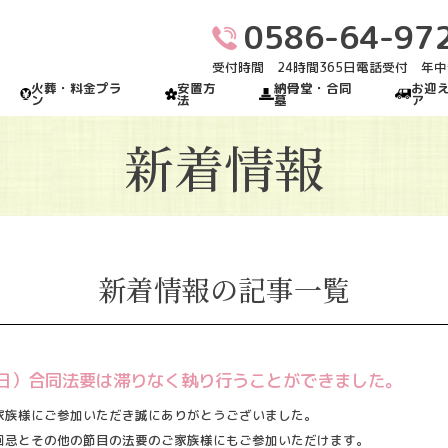
0586-64-97
受付時間 24時間365日電話受付 年
火葬・料金プラ
安置方
納骨堂・合同
お迎
ン
法
墓
ア
新着情報
新着情報の記事一覧
日（日）合同法要は滞りなく執り行うことができました。
家族様にご参加いただき誠にありがとうございました。
回忌とその他の節目の法要のご家族様にもご参加いただけます。