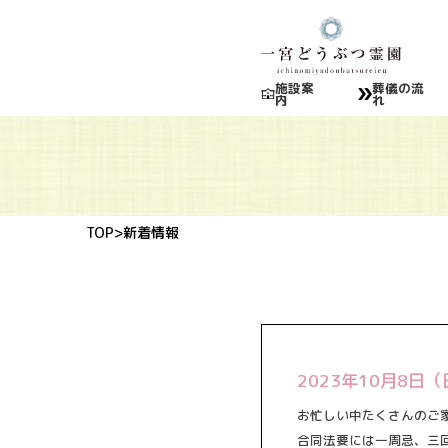
施設案
葬儀の流
内
れ
TOP
>新着情報
2023年10月8
お忙しい中たくさんのご
合同法要には一周忌、三