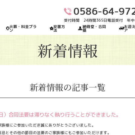
0586-64-97
受付時間 24時間365日電話受付 年
火葬・料金プラ
安置方
納骨堂・合同
お迎
ン
法
墓
ア
新着情報
新着情報の記事一覧
日（日）合同法要は滞りなく執り行うことができました。
家族様にご参加いただき誠にありがとうございました。
回忌とその他の節目の法要のご家族様にもご参加いただけます。