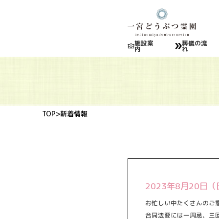
施設案
葬儀の流
内
れ
TOP
>新着情報
2023年8月20
お忙しい中たくさんのご
合同法要には一周忌、三