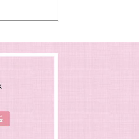
は
。
い
せ