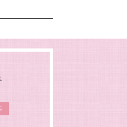
は
。
い
せ