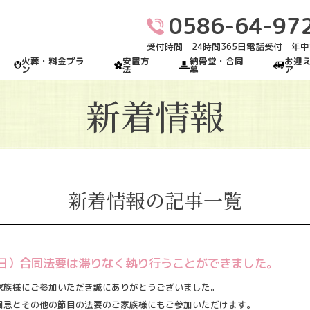
0586-64-97
受付時間 24時間365日電話受付 年
火葬・料金プラ
安置方
納骨堂・合同
お迎
ン
法
墓
ア
新着情報
新着情報の記事一覧
日（日）合同法要は滞りなく執り行うことができました。
家族様にご参加いただき誠にありがとうございました。
回忌とその他の節目の法要のご家族様にもご参加いただけます。