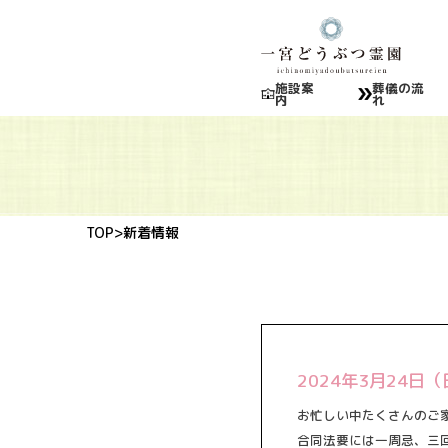
施設案
葬儀の流
内
れ
TOP
>新着情報
2024年3月24
お忙しい中たくさんのご
合同法要には一周忌、三