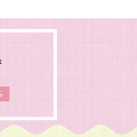
は
。
い
せ