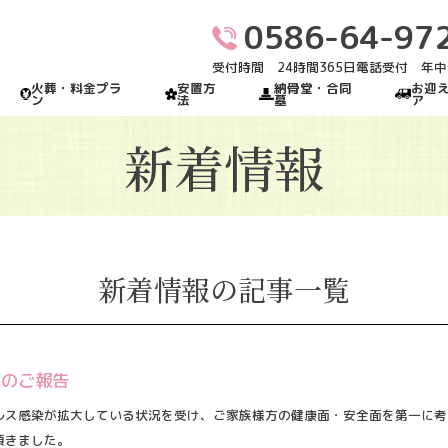
0586-64-97
受付時間 24時間365日電話受付 年
火葬・料金プラ
安置方
納骨堂・合同
お迎
ン
法
墓
ア
新着情報
新着情報の記事一覧
要のご報告
ルス感染が拡大している状況を受け、
ご家族様方の健康面・安全面を第一に考
頂きました。