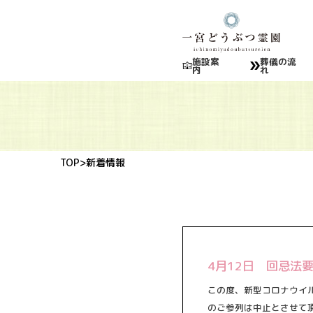
施設案
葬儀の流
内
れ
TOP
>新着情報
4月12日 回忌法
この度、新型コロナウイ
のご参列は中止とさせて