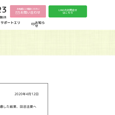
23
お気軽にご相談ください
LINEのお問合せ
お問い合わせ
はこちら
中無休
えサポートエリ
お知ら
せ
2020年4月12日
慮した結果、
回忌法要へ