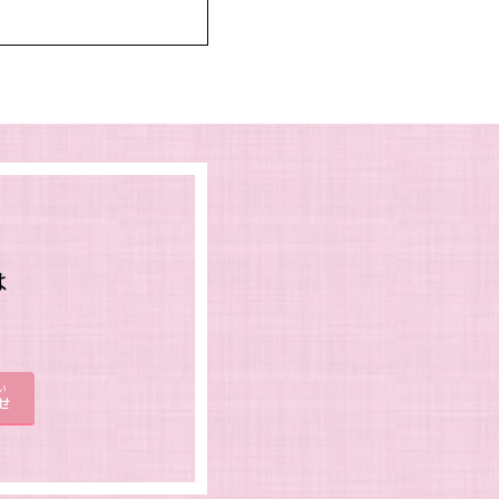
は
。
い
せ