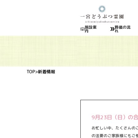
施設案
葬儀の流
内
れ
TOP
>新着情報
9月23日（日）の
お忙しい中、たくさんの
の法要のご家族様にもご