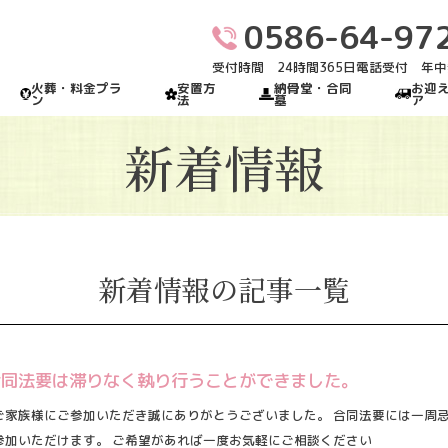
0586-64-97
受付時間 24時間365日電話受付 年
火葬・料金プラ
安置方
納骨堂・合同
お迎
ン
法
墓
ア
新着情報
新着情報の記事一覧
合同法要は滞りなく執り行うことができました。
ご家族様にご参加いただき誠にありがとうございました。 合同法要には一周
参加いただけます。 ご希望があれば一度お気軽にご相談ください