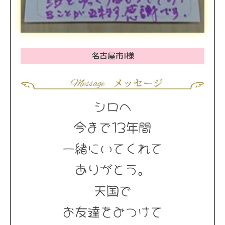
名古屋市I様
シロへ
今まで13年間
一緒にいてくれて
ありがとう。
天国で
お友達をみつけて